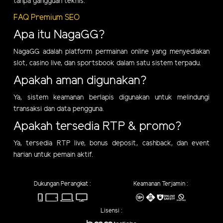
tanpa gangguan teknis.
FAQ Premium SEO
Apa itu NagaGG?
NagaGG adalah platform permainan online yang menyediakan
slot, casino live, dan sportsbook dalam satu sistem terpadu.
Apakah aman digunakan?
Ya, sistem keamanan berlapis digunakan untuk melindungi
transaksi dan data pengguna.
Apakah tersedia RTP & promo?
Ya, tersedia RTP live, bonus deposit, cashback, dan event
harian untuk pemain aktif.
Dukungan Perangkat :
Keamanan Terjamin :
Lisensi :