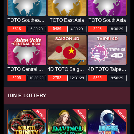
TOTO Southeast Asia
TOTO East Asia
TOTO South Asia
3318
5486
2493
6:30:28
4:30:28
8:30:28
TOTO Central Asia
4D TOTO Saigon POOLS
4D TOTO Taipei POOLS
8205
2752
5365
10:30:28
12:31:28
9:56:28
IDN E-LOTTERY
PROMO
PROMO
PROMO