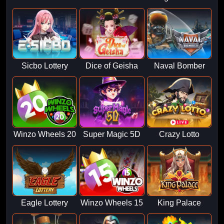
Sicbo Lottery
Dice of Geisha
Naval Bomber
Winzo Wheels 20
Super Magic 5D
Crazy Lotto
Eagle Lottery
Winzo Wheels 15
King Palace