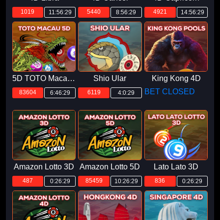
1019
5440
4921
11:56:28
8:56:28
14:56:28
5D TOTO Macau POOLS
Shio Ular
King Kong 4D
BET CLOSED
83604
6119
6:46:28
4:0:28
Amazon Lotto 3D
Amazon Lotto 5D
Lato Lato 3D
487
85459
836
0:26:28
10:26:28
0:26:28