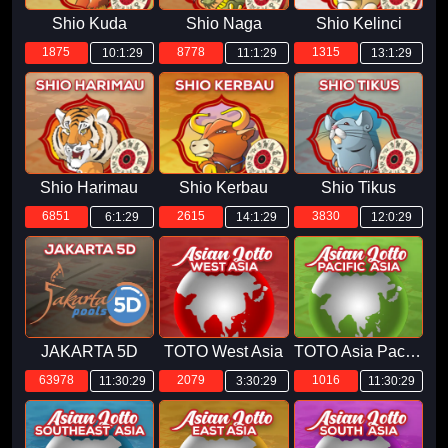
Shio Kuda
Shio Naga
Shio Kelinci
1875
8778
1315
10:1:28
11:1:28
13:1:28
Shio Harimau
Shio Kerbau
Shio Tikus
6851
2615
3830
6:1:28
14:1:28
12:0:28
JAKARTA 5D
TOTO West Asia
TOTO Asia Pacific
63978
2079
1016
11:30:28
3:30:28
11:30:28