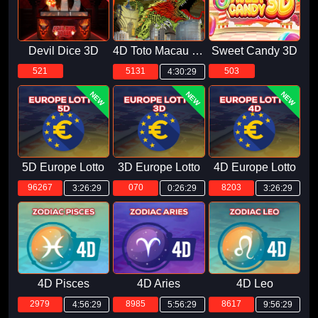
Devil Dice 3D
4D Toto Macau Pools
Sweet Candy 3D
521
5131
503
4:30:28
NEW
NEW
NEW
5D Europe Lotto
3D Europe Lotto
4D Europe Lotto
96267
070
8203
3:26:28
0:26:28
3:26:28
4D Pisces
4D Aries
4D Leo
2979
8985
8617
4:56:28
5:56:28
9:56:28