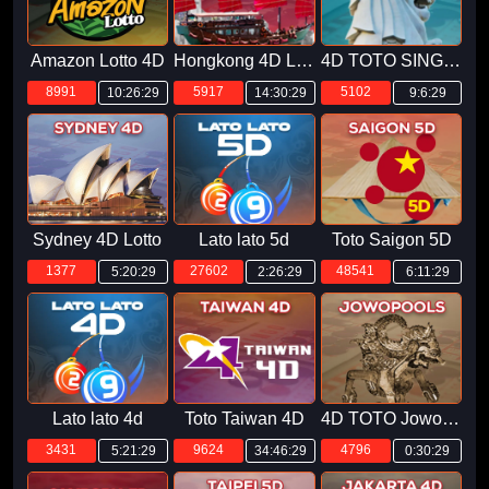
Amazon Lotto 4D
Hongkong 4D Lotto
4D TOTO SINGAPORE POOLS
8991
5917
5102
10:26:28
14:30:28
9:6:28
Sydney 4D Lotto
Lato lato 5d
Toto Saigon 5D
1377
27602
48541
5:20:28
2:26:28
6:11:28
Lato lato 4d
Toto Taiwan 4D
4D TOTO Jowo POOLS
3431
9624
4796
5:21:28
34:46:28
0:30:28