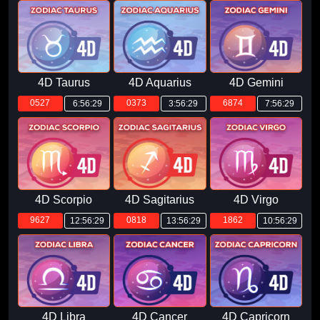
4D Taurus
4D Aquarius
4D Gemini
0527
0373
6874
6:56:28
3:56:28
7:56:28
4D Scorpio
4D Sagitarius
4D Virgo
9627
0818
1862
12:56:28
13:56:28
10:56:28
4D Libra
4D Cancer
4D Capricorn