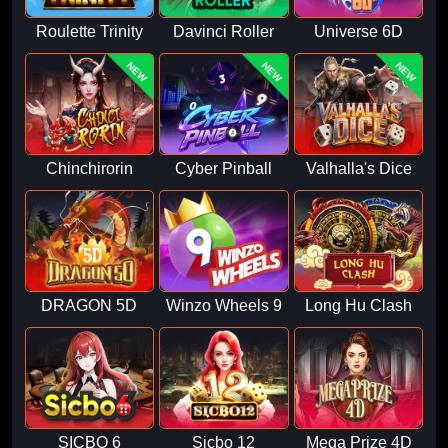
Roulette Trinity
Davinci Roller
Universe 6D
NEW
NEW
NEW
Chinchirorin
Cyber Pinball
Valhalla's Dice
DRAGON 5D
Winzo Wheels 9
Long Hu Clash
SICBO 6
Sicbo 12
Mega Prize 4D