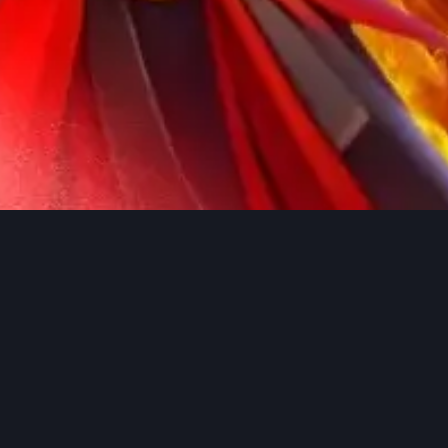
MI
INFO NAGAGG
RTP SLOTS
Lisensi
ino & Sportsbook