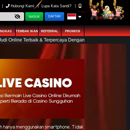
Hubungi Kami
Lupa Kata Sandi?
DAFTAR
ANGKAS
TEMBAK IKAN
REFERRAL
PROMOSI
k & Terpercaya Dengan bonus bonus menakjubkan, BONUS 1
mah hanya menggunakan smartphone. Tidak