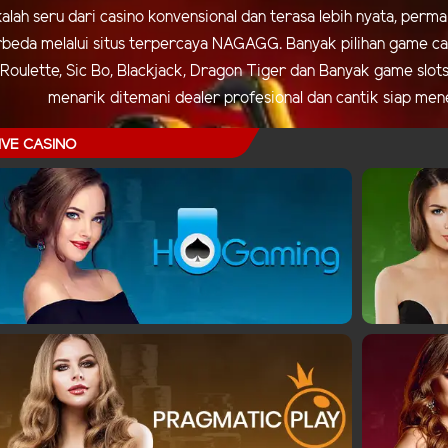
kalah seru dari casino konvensional dan terasa lebih nyata, perm
beda melalui situs terpercaya NAGAGG. Banyak pilihan game casi
Roulette, Sic Bo, Blackjack, Dragon Tiger dan Banyak game slots
menarik ditemani dealer profesional dan cantik siap men
IVE CASINO