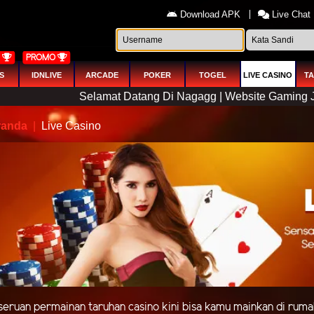
Download APK
Live Chat
O
PROMO
S
IDNLIVE
ARCADE
POKER
TOGEL
LIVE CASINO
T
 Datang Di Nagagg | Website Gaming Judi Online Terbai
randa
Live Casino
seruan permainan taruhan casino kini bisa kamu mainkan di ru