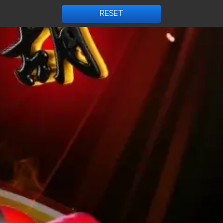
RESET