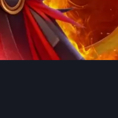
MI
INFO NAGAGG
RTP SLOTS
Lisensi