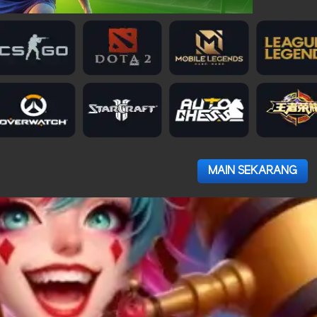
MAIN SEKARANG