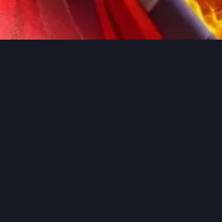
MI
INFO NAGAGG
RTP SLOTS
Lisensi
ino & Sportsbook
 yang menyediakan slot, live casino, sportsbook, dan berbagai perma
an stabil di semua perangkat.