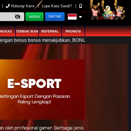
Hubungi Kami
Lupa Kata Sandi?
DAFTAR
ANGKAS
TEMBAK IKAN
REFERRAL
PROMOSI
bonus menakjubkan, BONUS 100% dan BONUS REFFERAL HINGG
oleh profesional gamer. Berbagai jenis