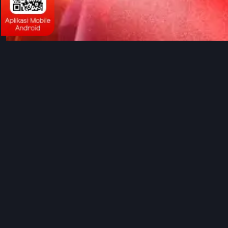
Kalkulator Mix Parlay
TENTANG KA
NagaGG – Slot Online, Live Cas
NagaGG
adalah platform game online modern
digital dalam satu akun dengan akses cepat d
Keunggulan NagaGG
Akses cepat & stabil