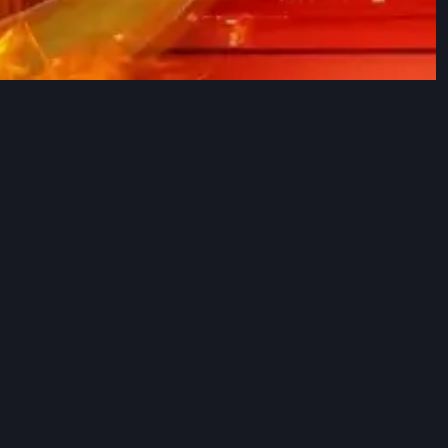
DEMO SLOT
INFO ZONA GACOR
inan