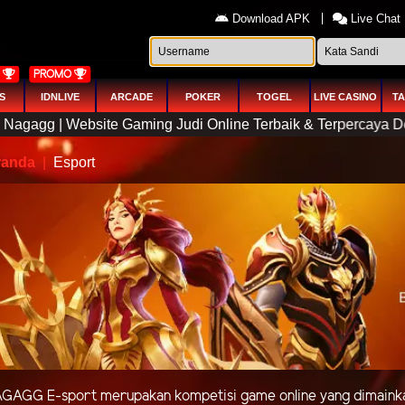
Download APK
Live Chat
O
PROMO
S
IDNLIVE
ARCADE
POKER
TOGEL
LIVE CASINO
T
 Gaming Judi Online Terbaik & Terpercaya Dengan bonus 
randa
Esport
GAGG E-sport merupakan kompetisi game online yang dimainkan 