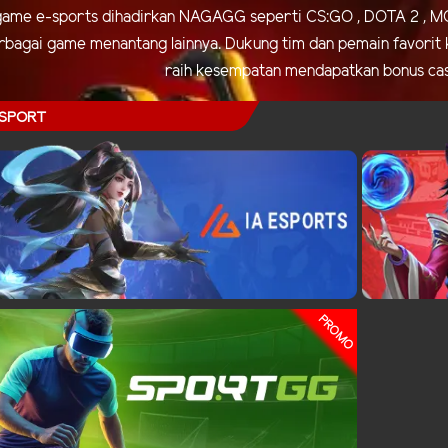
game e-sports dihadirkan NAGAGG seperti CS:GO , DOTA 2 , M
rbagai game menantang lainnya. Dukung tim dan pemain favori
raih kesempatan mendapatkan bonus ca
SPORT
PROMO