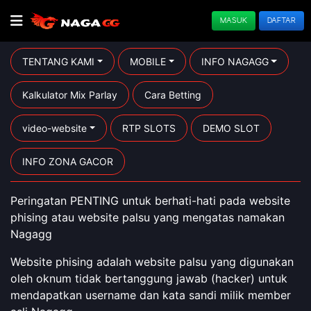
MASUK
DAFTAR
TENTANG KAMI
MOBILE
INFO NAGAGG
Kalkulator Mix Parlay
Cara Betting
video-website
RTP SLOTS
DEMO SLOT
INFO ZONA GACOR
Peringatan PENTING untuk berhati-hati pada website
phising atau website palsu yang mengatas namakan
Nagagg
Website phising adalah website palsu yang digunakan
oleh oknum tidak bertanggung jawab (hacker) untuk
mendapatkan username dan kata sandi milik member