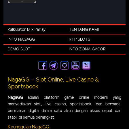
Kalkulator Mix Parlay
TENTANG KAMI
INFO NAGAGG
RTP SLOTS
DEMO SLOT
INFO ZONA GACOR
NagaGG – Slot Online, Live Casino &
Sportsbook
NagaGG
adalah platform game online modern yang
menyediakan slot, live casino, sportsbook, dan berbagai
permainan digital dalam satu akun dengan akses cepat dan
stabil di semua perangkat.
Keunggulan NagaGG