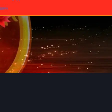
ggasia