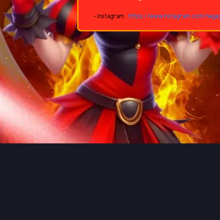
- Instagram :
https://www.instagram.com/naga